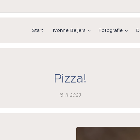
Start
Ivonne Beijers
Fotografie
D
Pizza!
18-11-2023