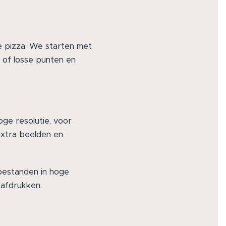
te pizza. We starten met
s of losse punten en
oge resolutie, voor
 extra beelden en
e bestanden in hoge
 afdrukken.